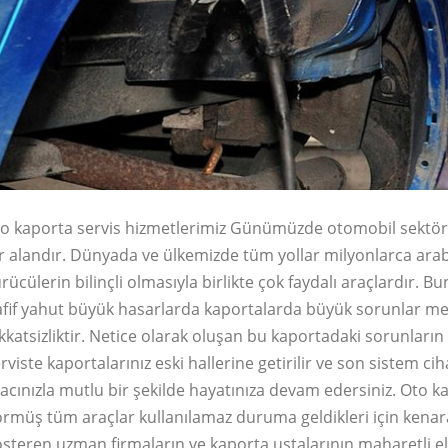
o kaporta servis hizmetlerimiz Günümüzde otomobil sektörü d
r alandır. Dünyada ve ülkemizde tüm yollar milyonlarca arab
rücülerin bilinçli olmasıyla birlikte çok faydalı araçlardır
fif yahut büyük hasarlarda kaportalarda büyük sorunlar mey
kkatsizliktir. Netice olarak oluşan bu kaportadaki sorunların g
rviste kaportalarınız eski hallerine getirilir ve son sistem c
acınızla mutlu bir şekilde hayatınıza devam edersiniz. Oto k
rmüş tüm araçlar kullanılamaz duruma geldikleri için kenar
steren uzman firmaların ve kaporta ustalarının maharetli el