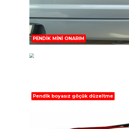
PENDİK MİNİ ONARIM
Pendik boyasız göçük düzeltme