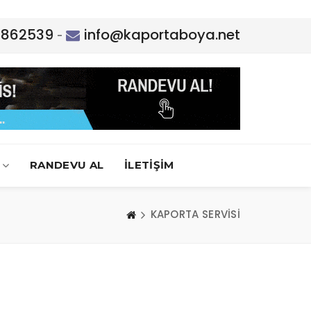
5862539
info@kaportaboya.net
-
RANDEVU AL
İLETİŞİM
KAPORTA SERVİSİ