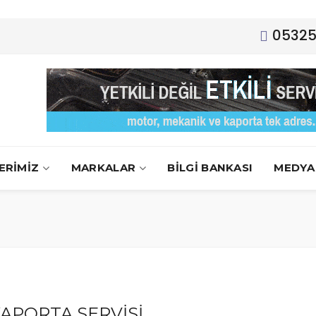
0532
ERİMİZ
MARKALAR
BİLGİ BANKASI
MEDYA
APORTA SERVİSİ